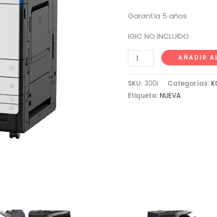
Garantía 5 años
IGIC NO INCLUIDO
bzhub
AÑADIR A
300i
cantidad
SKU:
300i
Categorías:
K
Etiqueta:
NUEVA