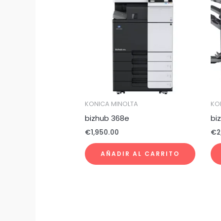
KONICA MINOLTA
KO
bizhub 368e
bi
€
1,950.00
€
2
AÑADIR AL CARRITO