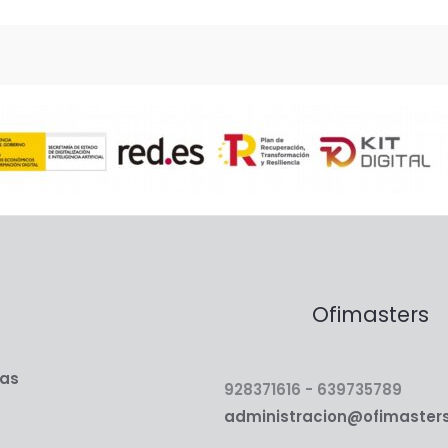
Ofimasters
ias
928371616 - 639735789
administracion@ofimaster