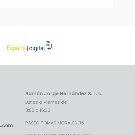
Ramón Jorge Hernández S. L. U.
Lunes a Viernes de :
8:00 a 16:30
PASEO TOMAS MORALES 35
s.com