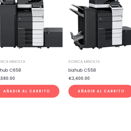
NICA MINOLTA
KONICA MINOLTA
zhub C658
bizhub C558
,580.00
€
2,400.00
AÑADIR AL CARRITO
AÑADIR AL CARRITO